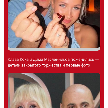
Клава Кока и Дима Масленников поженились —
детали закрытого торжества и первые фото