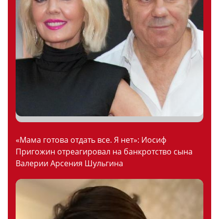
«Мама готова отдать все. Я нет»: Иосиф
Пригожин отреагировал на банкротство сына
Валерии Арсения Шульгина