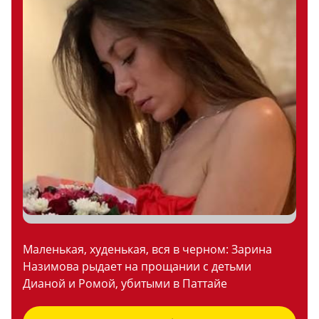
Маленькая, худенькая, вся в черном: Зарина
Назимова рыдает на прощании с детьми
Дианой и Ромой, убитыми в Паттайе