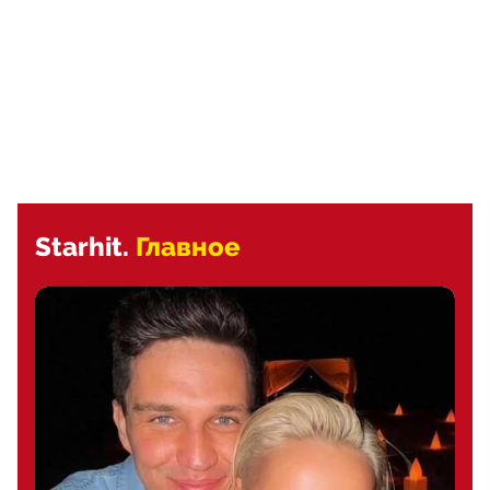
Starhit.
Главное