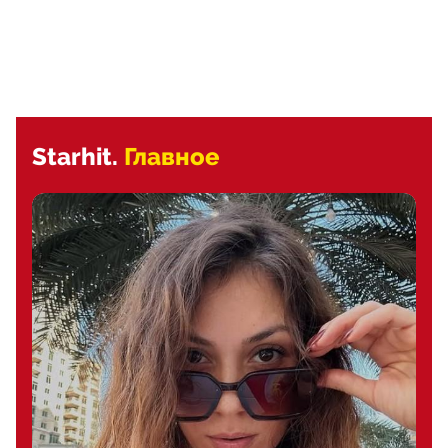
Starhit.
Главное