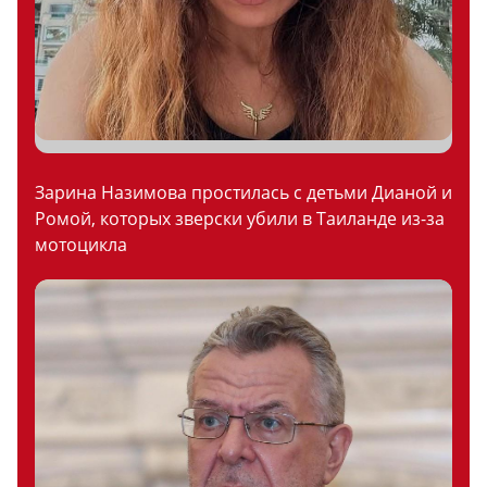
Зарина Назимова простилась с детьми Дианой и
Ромой, которых зверски убили в Таиланде из-за
мотоцикла