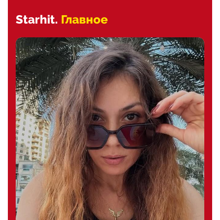
Starhit.
Главное