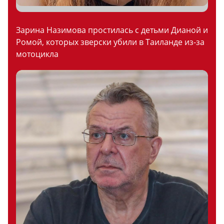
Зарина Назимова простилась с детьми Дианой и
Ромой, которых зверски убили в Таиланде из-за
мотоцикла