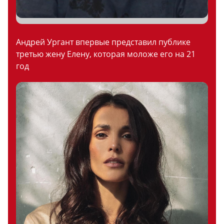
Андрей Ургант впервые представил публике
третью жену Елену, которая моложе его на 21
год