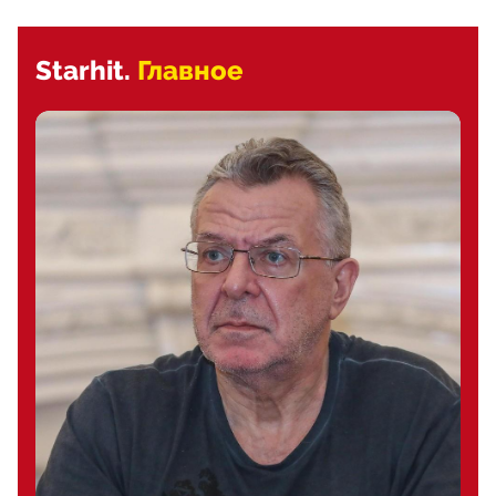
Starhit.
Главное