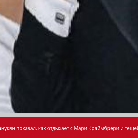
анукян показал, как отдыхает с Мари Краймбрери и теще