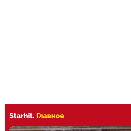
Starhit.
Главное