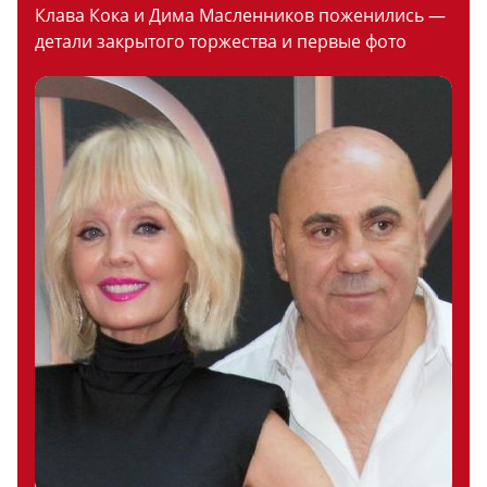
Клава Кока и Дима Масленников поженились —
детали закрытого торжества и первые фото