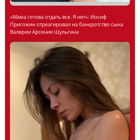
«Мама готова отдать все. Я нет»: Иосиф
Пригожин отреагировал на банкротство сына
Валерии Арсения Шульгина