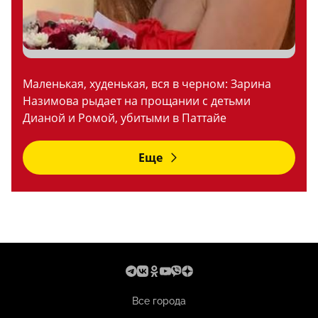
Маленькая, худенькая, вся в черном: Зарина
Назимова рыдает на прощании с детьми
Дианой и Ромой, убитыми в Паттайе
Еще
Все города