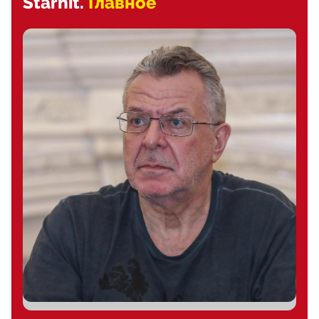
Starhit.
Главное