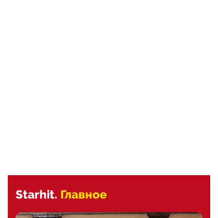
Starhit.
Главное