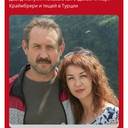
Краймбрери и тещей в Турции