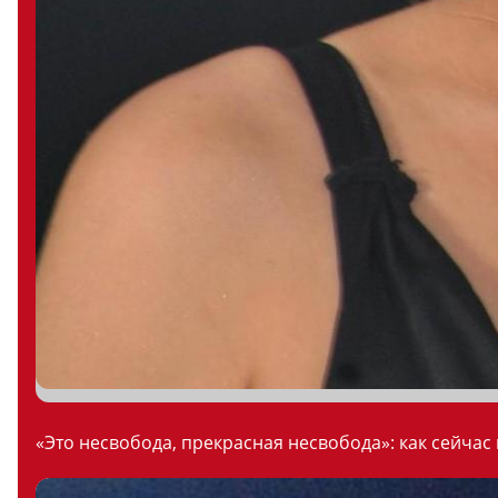
«Это несвобода, прекрасная несвобода»: как сейчас