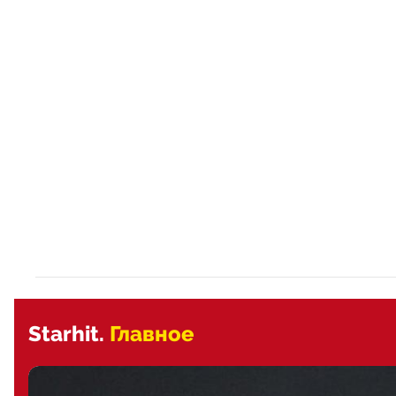
Starhit.
Главное