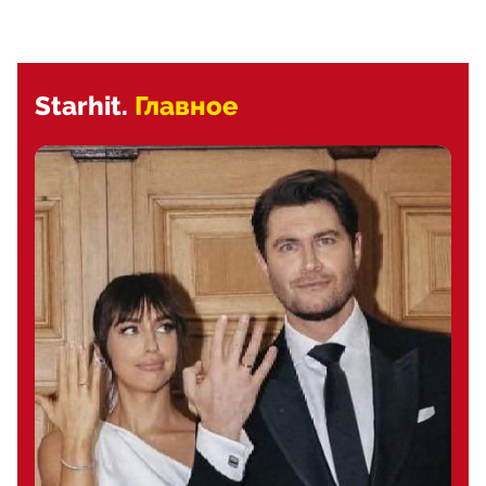
Starhit.
Главное