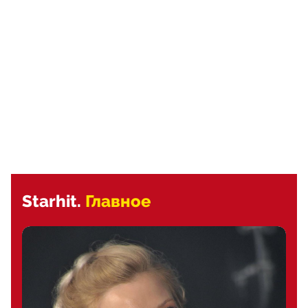
Starhit.
Главное