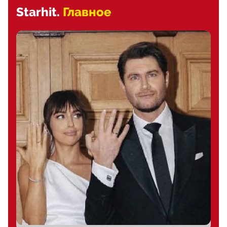
Starhit.
Главное