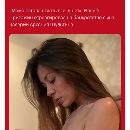
«Мама готова отдать все. Я нет»: Иосиф
Пригожин отреагировал на банкротство сына
Валерии Арсения Шульгина