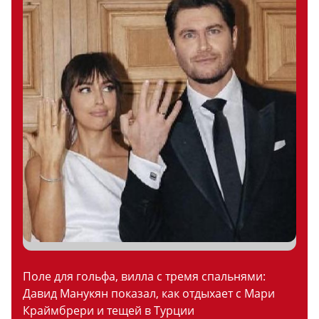
Поле для гольфа, вилла с тремя спальнями:
Давид Манукян показал, как отдыхает с Мари
Краймбрери и тещей в Турции