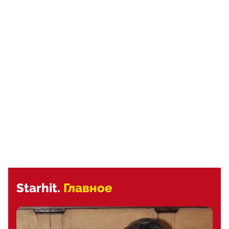
Starhit.
Главное