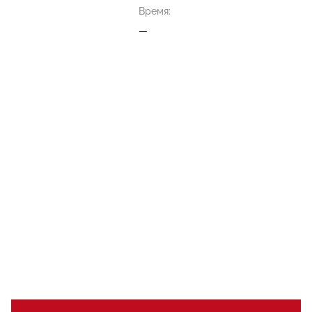
Время:
—