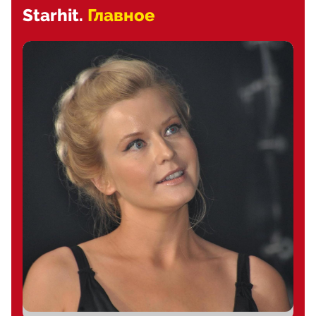
Starhit.
Главное