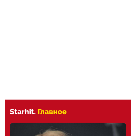
Starhit.
Главное