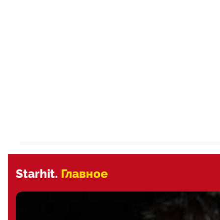
Starhit.
Главное