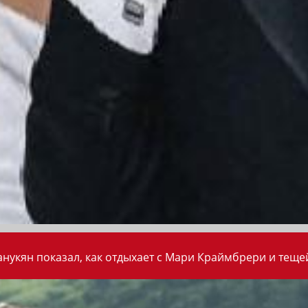
анукян показал, как отдыхает с Мари Краймбрери и теще