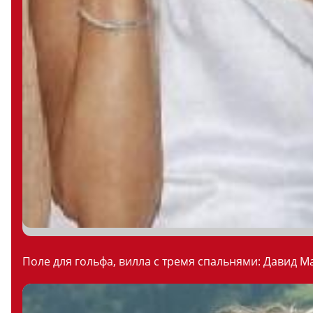
Поле для гольфа, вилла с тремя спальнями: Давид М