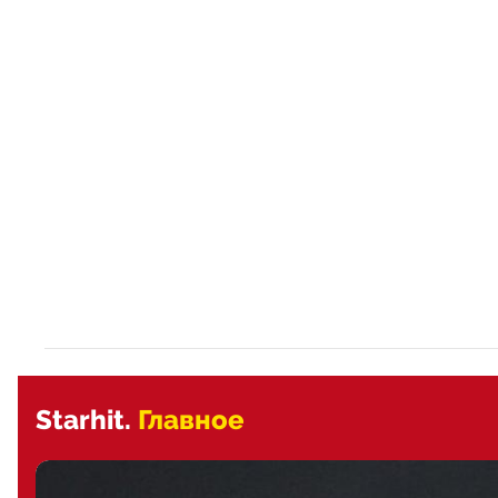
Starhit.
Главное