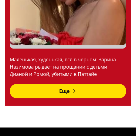
Маленькая, худенькая, вся в черном: Зарина
Назимова рыдает на прощании с детьми
Дианой и Ромой, убитыми в Паттайе
Еще