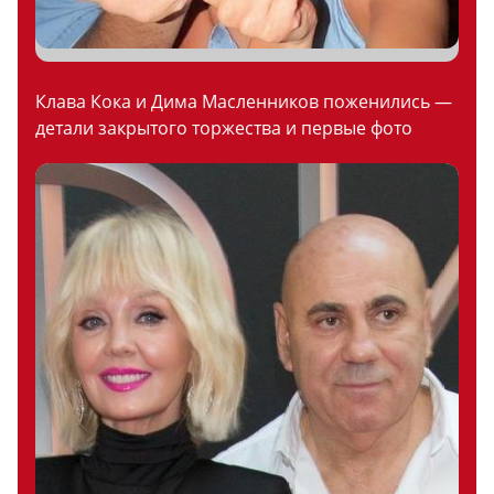
Клава Кока и Дима Масленников поженились —
детали закрытого торжества и первые фото