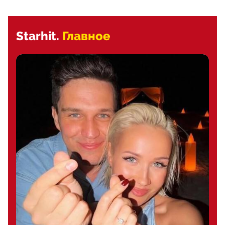
Starhit.
Главное