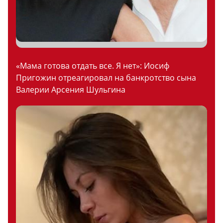
«Мама готова отдать все. Я нет»: Иосиф
Пригожин отреагировал на банкротство сына
Валерии Арсения Шульгина