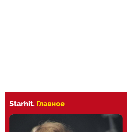
Starhit.
Главное