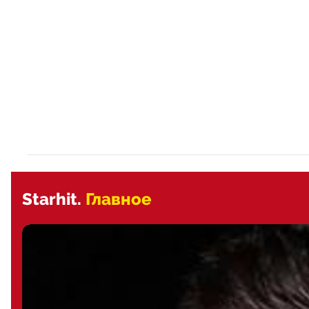
Starhit.
Главное