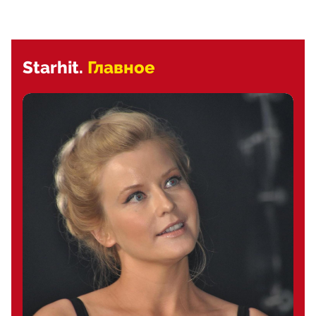
Starhit.
Главное