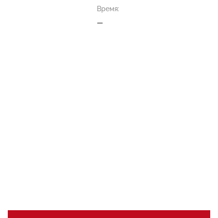
Время:
—