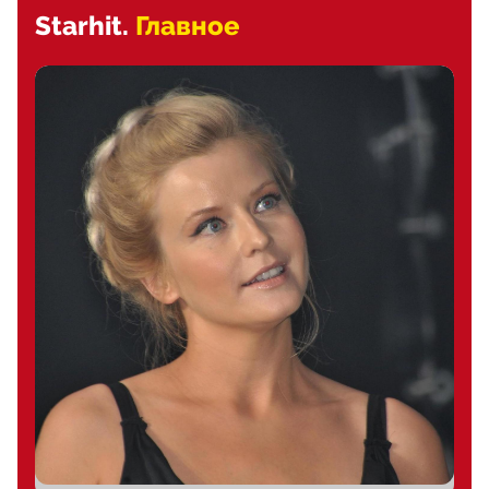
Starhit.
Главное