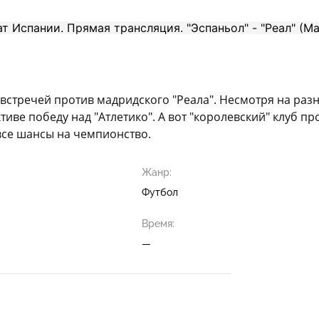
стречей против мадридского "Реала". Несмотря на разни
тиве победу над "Атлетико". А вот "королевский" клуб п
все шансы на чемпионство.
Жанр:
Футбол
Время:
—