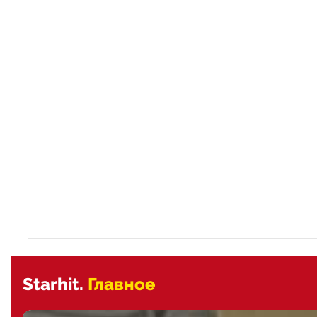
Starhit.
Главное