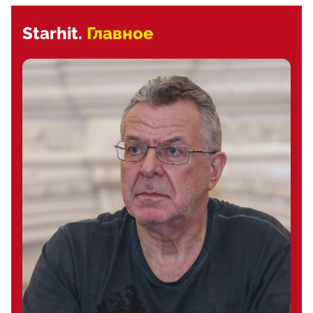
Starhit.
Главное