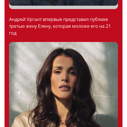
Андрей Ургант впервые представил публике
третью жену Елену, которая моложе его на 21
год