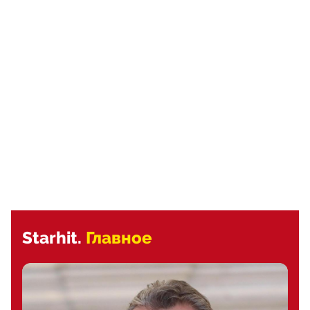
Starhit.
Главное