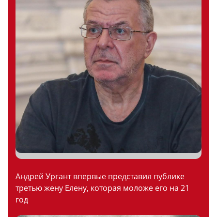
Андрей Ургант впервые представил публике
третью жену Елену, которая моложе его на 21
год