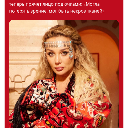
теперь прячет лицо под очками: «Могла
потерять зрение, мог быть некроз тканей»