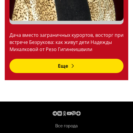
Дача вместо заграничных курортов, восторг при
встрече Безрукова: как живут дети Надежды
Михалковой от Резо Гигинеишвили
Еще
Все города