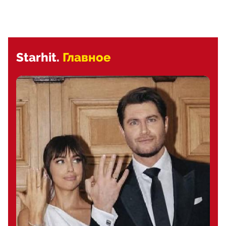
Starhit.
Главное