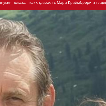
анукян показал, как отдыхает с Мари Краймбрери и теще