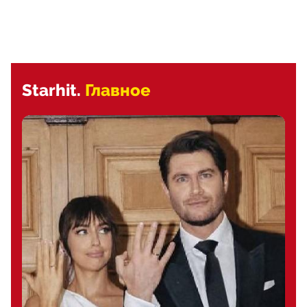
Starhit.
Главное