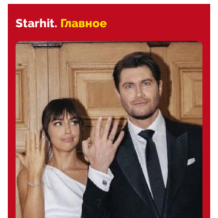
Starhit.
Главное