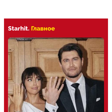
Starhit.
Главное