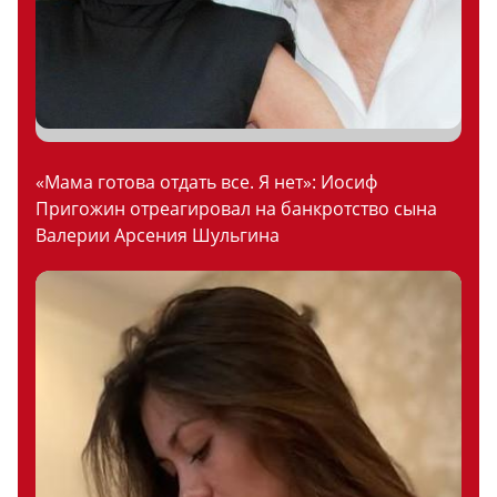
«Мама готова отдать все. Я нет»: Иосиф
Пригожин отреагировал на банкротство сына
Валерии Арсения Шульгина