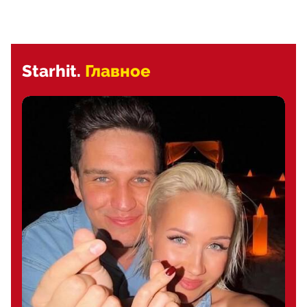
Starhit.
Главное