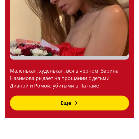
Маленькая, худенькая, вся в черном: Зарина
Назимова рыдает на прощании с детьми
Дианой и Ромой, убитыми в Паттайе
Еще