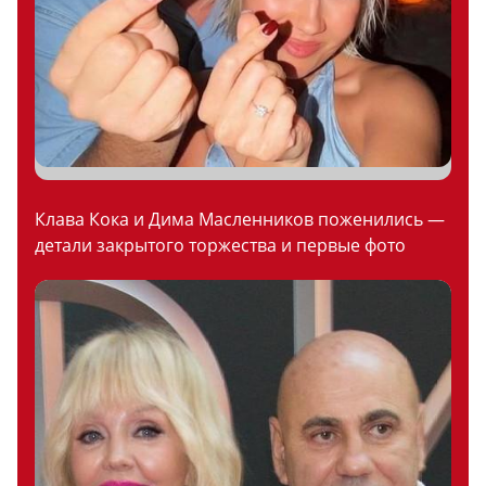
Клава Кока и Дима Масленников поженились —
детали закрытого торжества и первые фото