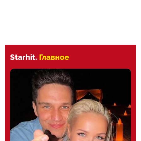
Starhit.
Главное