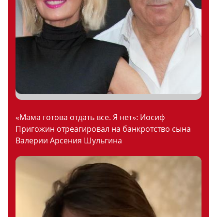
«Мама готова отдать все. Я нет»: Иосиф
Пригожин отреагировал на банкротство сына
Валерии Арсения Шульгина