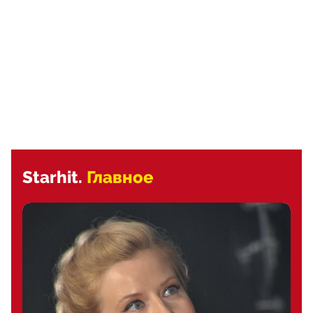
Starhit.
Главное