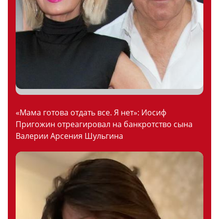
«Мама готова отдать все. Я нет»: Иосиф
Пригожин отреагировал на банкротство сына
Валерии Арсения Шульгина