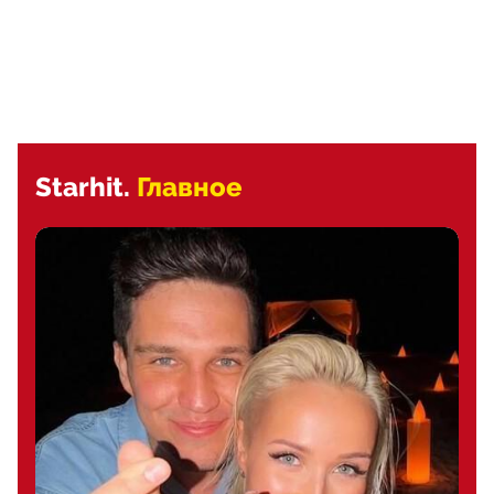
Starhit.
Главное