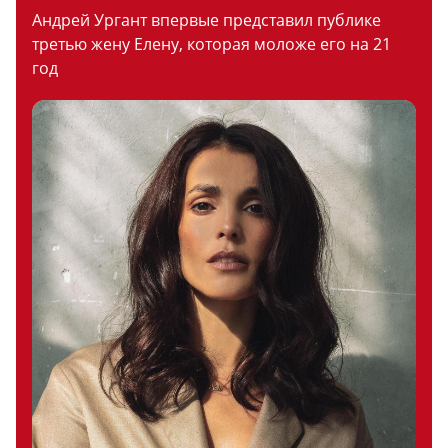
Андрей Ургант впервые представил публике
третью жену Елену, которая моложе его на 21
год