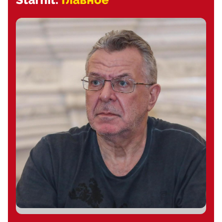
Starhit.
Главное