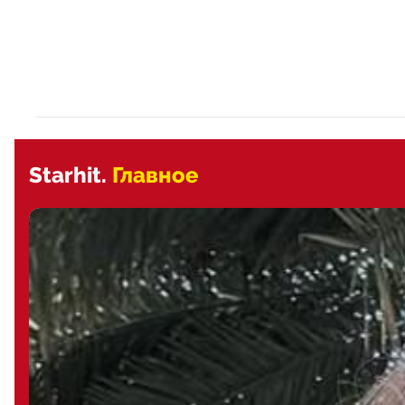
Starhit.
Главное