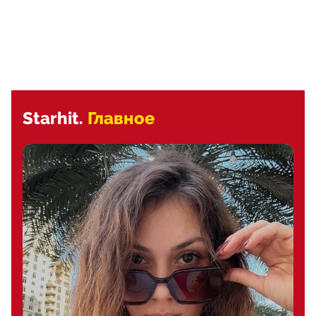
Starhit.
Главное