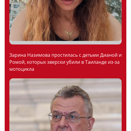
Зарина Назимова простилась с детьми Дианой и
Ромой, которых зверски убили в Таиланде из-за
мотоцикла