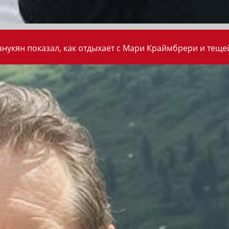
анукян показал, как отдыхает с Мари Краймбрери и теще