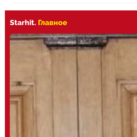
Starhit.
Главное