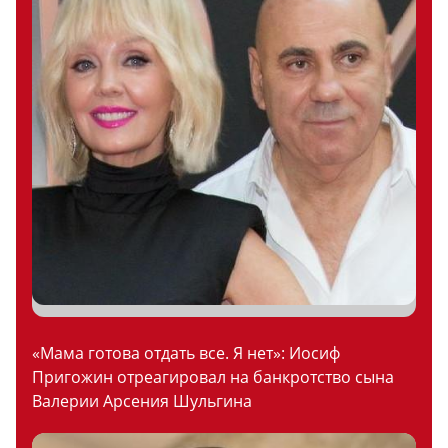
«Мама готова отдать все. Я нет»: Иосиф
Пригожин отреагировал на банкротство сына
Валерии Арсения Шульгина