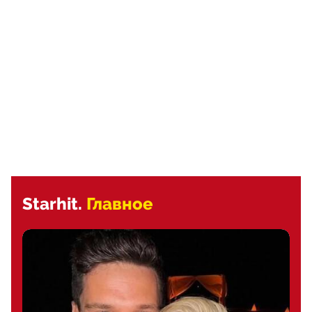
Starhit.
Главное