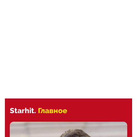
Starhit.
Главное