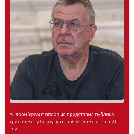
Андрей Ургант впервые представил публике
третью жену Елену, которая моложе его на 21
год