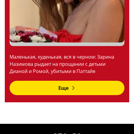
Маленькая, худенькая, вся в черном: Зарина
Назимова рыдает на прощании с детьми
Дианой и Ромой, убитыми в Паттайе
Еще