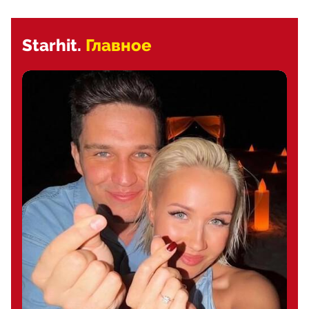
Starhit.
Главное