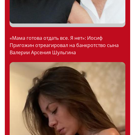
«Мама готова отдать все. Я нет»: Иосиф
Пригожин отреагировал на банкротство сына
Валерии Арсения Шульгина