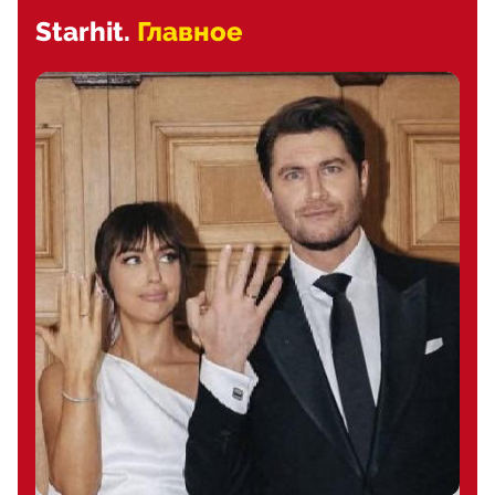
Starhit.
Главное