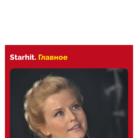
Starhit.
Главное