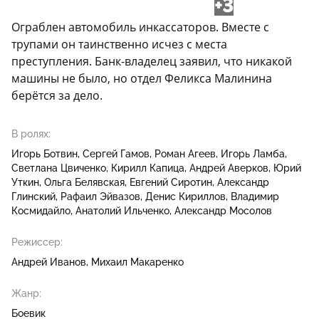
+3
Ограблен автомобиль инкассаторов. Вместе с
трупами он таинственно исчез с места
преступления. Банк-владелец заявил, что никакой
машины не было, но отдел Феликса Малинина
берётся за дело.
В ролях:
Игорь Ботвин
Сергей Гамов
Роман Агеев
Игорь Ламба
Светлана Цвиченко
Кирилл Капица
Андрей Аверков
Юрий
Уткин
Ольга Белявская
Евгений Сиротин
Александр
Глинский
Рафаил Эйвазов
Денис Кириллов
Владимир
Космидайло
Анатолий Ильченко
Александр Мосолов
Режиссер:
Андрей Иванов
Михаил Макаренко
Жанр:
Боевик