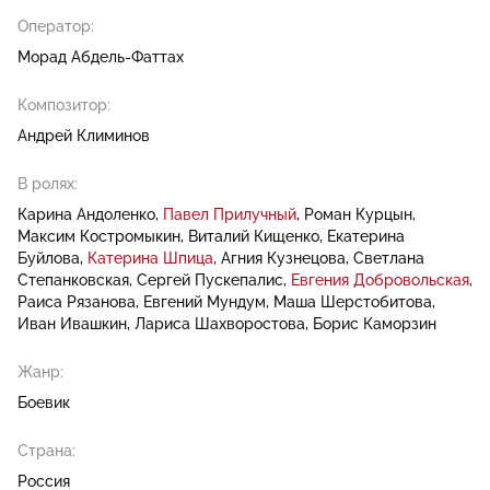
Оператор:
Морад Абдель-Фаттах
Композитор:
Андрей Климинов
В ролях:
Карина Андоленко
Павел Прилучный
Роман Курцын
Максим Костромыкин
Виталий Кищенко
Екатерина
Буйлова
Катерина Шпица
Агния Кузнецова
Светлана
Степанковская
Сергей Пускепалис
Евгения Добровольская
Раиса Рязанова
Евгений Мундум
Маша Шерстобитова
Иван Ивашкин
Лариса Шахворостова
Борис Каморзин
Жанр:
Боевик
Страна:
Россия