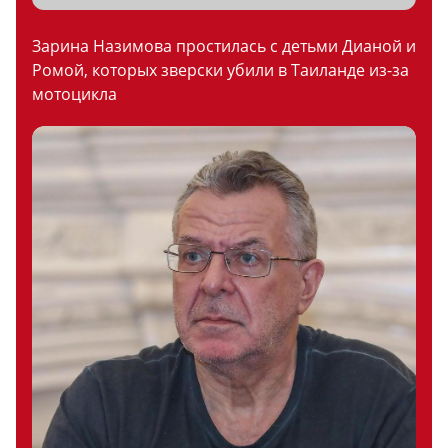
Зарина Назимова простилась с детьми Дианой и
Ромой, которых зверски убили в Таиланде из-за
мотоцикла