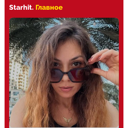
Starhit.
Главное