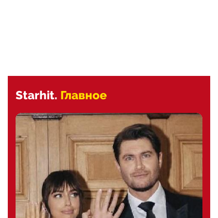
Starhit.
Главное