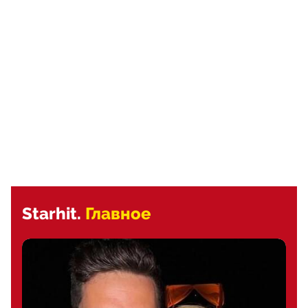
Starhit.
Главное