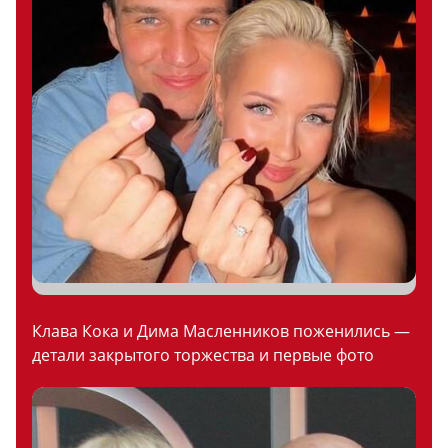
Клава Кока и Дима Масленников поженились —
детали закрытого торжества и первые фото