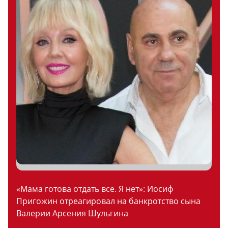
«Мама готова отдать все. Я нет»: Иосиф
Пригожин отреагировал на банкротство сына
Валерии Арсения Шульгина