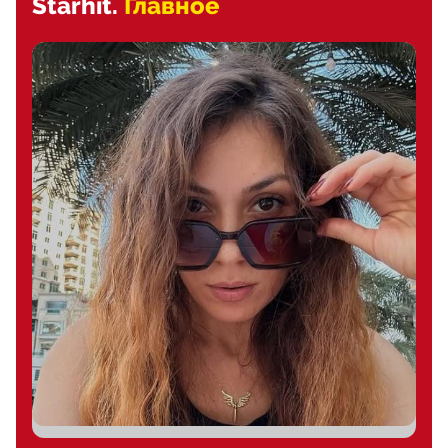
Starhit.
Главное