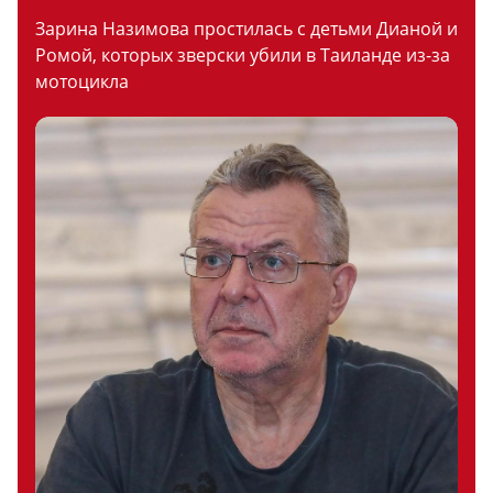
Зарина Назимова простилась с детьми Дианой и
Ромой, которых зверски убили в Таиланде из-за
мотоцикла